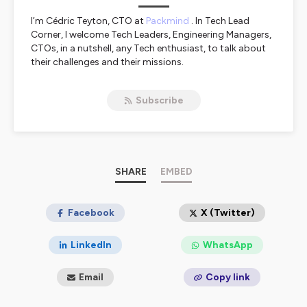
I’m Cédric Teyton, CTO at
Packmind
. In Tech Lead
Corner, I welcome Tech Leaders, Engineering Managers,
CTOs, in a nutshell, any Tech enthusiast, to talk about
their challenges and their missions.
We discuss together:
Subscribe
1) One notable achievement in their career, a project
that was significant to them;
2) What does it mean “Being a Tech Leader”?;
3) The impact of GenAI in Software Engineering.
And more. Ready to go?
SHARE
EMBED
Hosted on Ausha. See
Facebook
ausha.co/privacy-policy
X (Twitter)
for more
information.
LinkedIn
WhatsApp
Email
Copy link