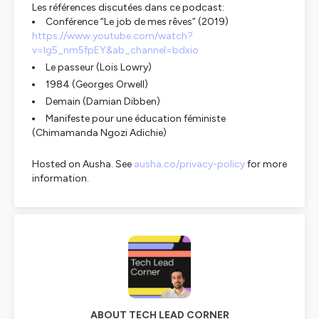
Les références discutées dans ce podcast:
Conférence “Le job de mes rêves” (2019)
https://www.youtube.com/watch?
v=Ig5_nm5fpEY&ab_channel=bdxio
Le passeur (Lois Lowry)
1984 (Georges Orwell)
Demain (Damian Dibben)
Manifeste pour une éducation féministe
(Chimamanda Ngozi Adichie)
Hosted on Ausha. See
ausha.co/privacy-policy
for more
information.
ABOUT TECH LEAD CORNER