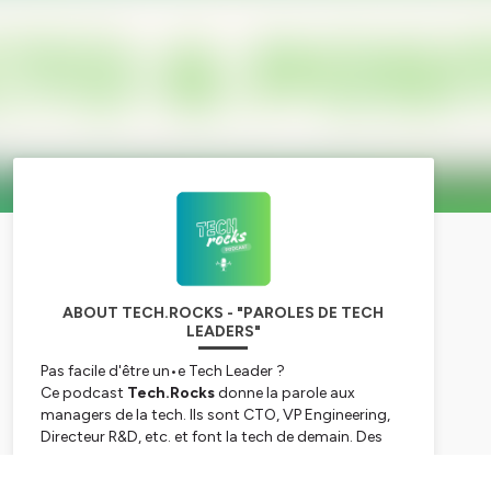
ABOUT TECH.ROCKS - "PAROLES DE TECH
LEADERS"
Pas facile d'être un•e Tech Leader ?
Ce podcast
Tech.Rocks
donne la parole aux
managers de la tech. Ils sont CTO, VP Engineering,
Directeur R&D, etc. et font la tech de demain. Des
startups aux grands groupes, ils prennent les défis
de la tech à bras le corps 💪