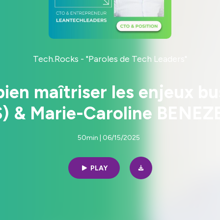
Tech.Rocks - "Paroles de Tech Leaders"
bien maîtriser les enjeux b
& Marie-Caroline BENEZE
50min | 06/15/2025
PLAY