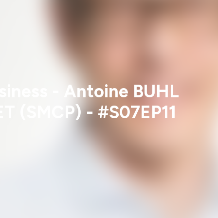
usiness - Antoine BUHL
T (SMCP) - #S07EP11