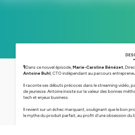
DES
🎙️Dans ce nouvel épisode,
Marie-Caroline Bénézet
, Dire
Antoine Buhl
, CTO indépendant au parcours entrepreneuri
Il raconte ses débuts précoces dans le streaming vidéo, pa
de jeunesse. Antoine insiste sur la valeur des bonnes métho
tech et enjeux business.
Il revient sur un échec marquant, soulignant que le bon p
le mythe du produit parfait, au profit d’une obsession du b
Antoine évoque ensuite l’aventure Availpro, où un vrai bes
imparfaite. Il partage sa vision d’une tech au service de la 