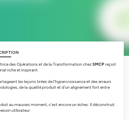
CRIPTION
ctrice des Opérations et de la Transformation chez
SMCP
reçoit
al riche et inspirant.
rtageant les leçons tirées de l’hypercroissance et des erreurs
dologies, de la qualité produit et d’un alignement fort entre
roduit au mauvais moment, c’est encore un échec. Il déconstruit
esoin utilisateur.
oin marché a fait toute la différence, même avec une tech
résilience, illustrée par une approche rigoureuse de la qualité de