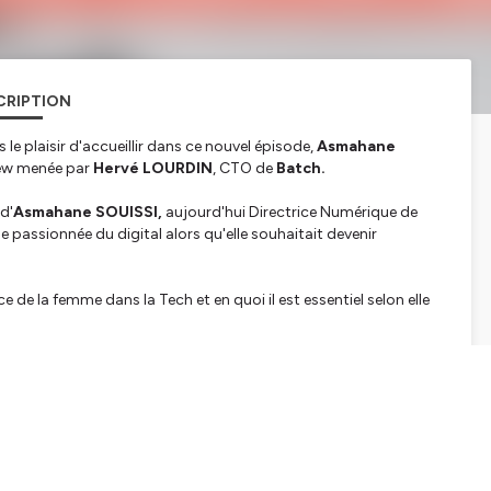
CRIPTION
e plaisir d'accueillir dans ce nouvel épisode,
Asmahane
iew menée par
Hervé LOURDIN
, CTO de
Batch.
d'
Asmahane SOUISSI,
aujourd'hui Directrice Numérique de
ssionnée du digital alors qu'elle souhaitait devenir
e de la femme dans la Tech et en quoi il est essentiel selon elle
OURDIN
, CTO de
Batch.
orise les tech leaders d'aujourd'hui et de demain.
echs leaders !