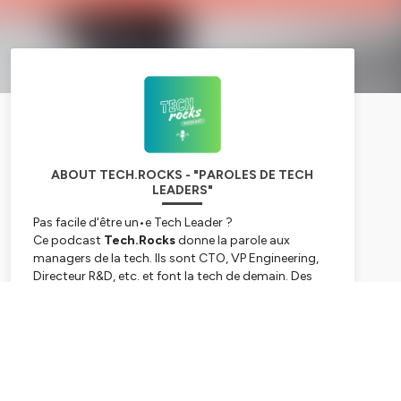
ABOUT TECH.ROCKS - "PAROLES DE TECH
LEADERS"
Pas facile d'être un•e Tech Leader ?
Ce podcast
Tech.Rocks
donne la parole aux
managers de la tech. Ils sont CTO, VP Engineering,
Directeur R&D, etc. et font la tech de demain. Des
startups aux grands groupes, ils prennent les défis
de la tech à bras le corps 💪
Subscribe
Dans chaque épisode de ce podcast,
du concret
,
de vrais
retours d'expérience
pour vous
permettre de trouver l'inspiration. On parle ici de