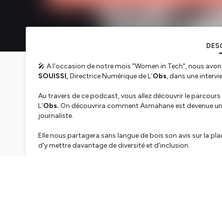
DES
🎤 A l'occasion de notre mois "Women in Tech", nous avons l
SOUISSI,
Directrice Numérique de L’
Obs
, dans une interv
Au travers de ce podcast, vous allez découvrir le parcours 
L’
Obs.
On découvrira comment Asmahane est devenue une pa
journaliste.
Elle nous partagera sans langue de bois son avis sur la plac
d'y mettre davantage de diversité et d'inclusion.
Un moment passionnant à écouter au micro de
Hervé L
Tech.Rocks
, la communauté qui rassemble, connecte et val
Découvrez Tech.Rocks K2, la plateforme 100% dédiée aux t
👉 Vous êtes Tech Leader et vous aimez notre podcast ?