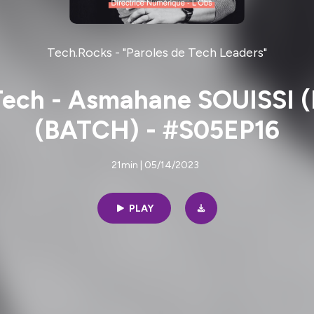
Tech.Rocks - "Paroles de Tech Leaders"
 Tech - Asmahane SOUISSI 
(BATCH) - #S05EP16
21min | 05/14/2023
PLAY