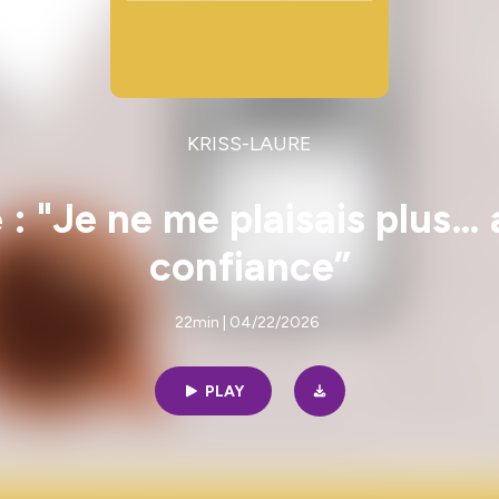
KRISS-LAURE
 "Je ne me plaisais plus… 
confiance”
22min | 04/22/2026
PLAY