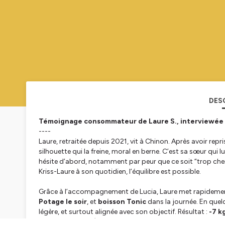
DES
Témoignage consommateur de Laure S., interviewée par
----
Laure, retraitée depuis 2021, vit à Chinon. Après avoir repris
silhouette qui la freine, moral en berne. C’est sa sœur qui lu
hésite d’abord, notamment par peur que ce soit “trop cher” 
Kriss-Laure à son quotidien, l’équilibre est possible.
Grâce à l’accompagnement de Lucia, Laure met rapidement e
Potage le soir
, et
boisson Tonic
dans la journée. En quelq
légère, et surtout alignée avec son objectif. Résultat :
-7 k
42/44 au 38/40
), le plaisir de se rhabiller… et un vrai re