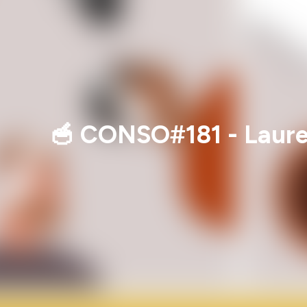
🥣 CONSO#181 - Laure :