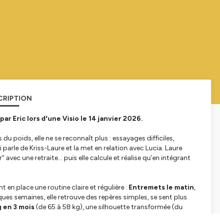
CRIPTION
 Eric lors d'une Visio le 14 janvier 2026.
 du poids, elle ne se reconnaît plus : essayages difficiles,
i parle de Kriss-Laure et la met en relation avec Lucia. Laure
avec une retraite… puis elle calcule et réalise qu’en intégrant
n place une routine claire et régulière :
Entremets le matin
,
ues semaines, elle retrouve des repères simples, se sent plus
g en 3 mois
(de 65 à 58 kg), une silhouette transformée (du
gain de confiance au quotidien.