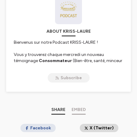
ABOUT KRISS-LAURE
Bienvenus sur notre Podcast KRISS-LAURE !
Vous y trouverez chaque mercredi un nouveau
témoignage
Consommateur
(Bien-être, santé, minceur
et/ou Sport), ainsi que des témoignages
Distributeurs
,
si cela vous intéresse d'en savoirs plus sur l'activité
Subscribe
Kriss-Laure.
Bonne écoute !
Hébergé par Ausha. Visitez
ausha.co/politique-de-
confidentialite
pour plus d'informations.
SHARE
EMBED
Facebook
X (Twitter)