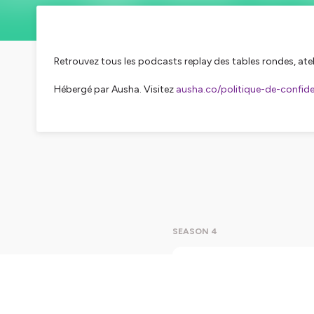
Retrouvez tous les podcasts replay des tables rondes, ateli
Hébergé par Ausha. Visitez
ausha.co/politique-de-confiden
SEASON 4
Comment
populai
Dans un c
collabora
externe, 
cette mobilis