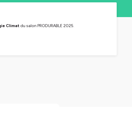
gie Climat
du salon PRODURABLE 2025.
oire grâce à l'écologie
ges : gérer des
mage en interne et en
leur permettra de créer