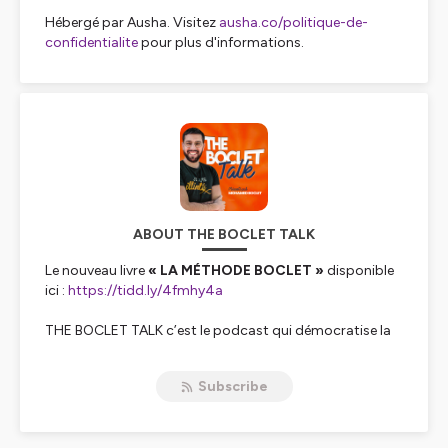
Hébergé par Ausha. Visitez
ausha.co/politique-de-
confidentialite
pour plus d'informations.
ABOUT THE BOCLET TALK
Le nouveau livre
« LA MÉTHODE BOCLET »
disponible
ici :
https://tidd.ly/4fmhy4a
THE BOCLET TALK c’est le podcast qui démocratise la
réussite. Il a pour but de parcourir la vie de plusieurs
personnalités inspirantes pour vous démontrer que la
Subscribe
réussite est à portée de tous.🤩
Chaque mercredi, un épisode est diffusé sous forme
d’interview sans filtre et en toute transparence avec