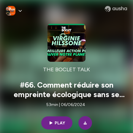
THE BOCLET TALK
#66. Comment réduire son
empreinte écologique sans se
couper de la technologique avec
53min | 06/06/2024
Virginie Hilssone ?
PLAY