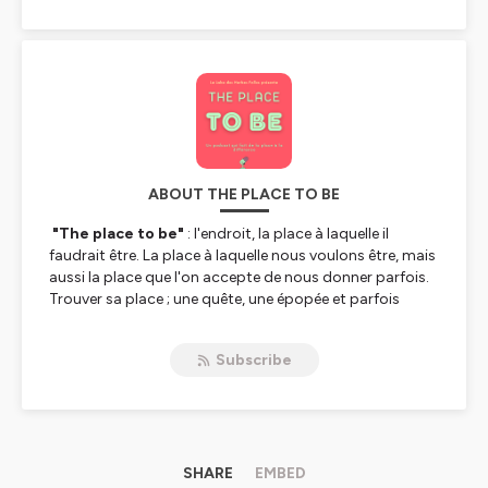
ABOUT THE PLACE TO BE
"The place to be"
: l'endroit, la place à laquelle il
faudrait être. La place à laquelle nous voulons être, mais
aussi la place que l'on accepte de nous donner parfois.
Trouver sa place ; une quête, une épopée et parfois
même une odyssée. Pour les personnes rencontrant des
situations de handicap, c'est une thématique
Subscribe
incontournable. Tantôt absentes de l'espace public,
tantôt représentées sous des aspects tout aussi
interrogeants les uns que les autres, il n'y qu'à se
pencher quelques minutes sur le sujet pour se rendre
compte que la question nous titille. Elle nous met mal à
l'aise, vient gratter à des endroits sensibles et nous met
SHARE
EMBED