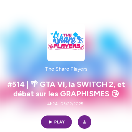
The Share Players
#514 | 🌴 GTA VI, la SWITCH 2, et
débat sur les GRAPHISMES 😘
4h24 | 03/22/2025
PLAY