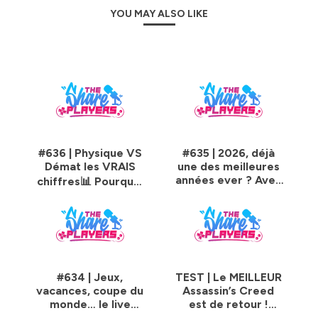
YOU MAY ALSO LIKE
#636 | Physique VS
#635 | 2026, déjà
Démat les VRAIS
une des meilleures
années ever ? Avec
chiffres📊 Pourquoi
RZA 🔥
PlayStation
abandonne les
disques ?
#634 | Jeux,
TEST | Le MEILLEUR
vacances, coupe du
Assassin’s Creed
monde… le live
est de retour !
CHILL de l'été 😎
Black Flag