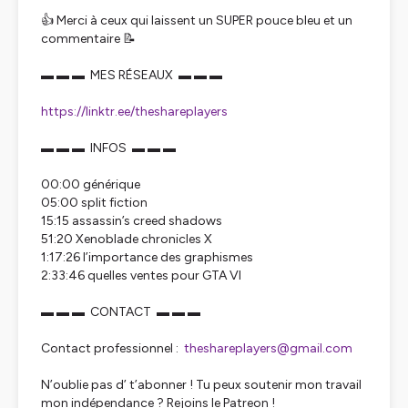
👍 Merci à ceux qui laissent un SUPER pouce bleu et un
commentaire 📝
▬ ▬ ▬ MES RÉSEAUX ▬ ▬ ▬
https://linktr.ee/theshareplayers
▬ ▬ ▬ INFOS ▬ ▬ ▬
00:00 générique
05:00 split fiction
15:15 assassin’s creed shadows
51:20 Xenoblade chronicles X
1:17:26 l’importance des graphismes
2:33:46 quelles ventes pour GTA VI
▬ ▬ ▬ CONTACT ▬ ▬ ▬
Contact professionnel :
theshareplayers@gmail.com
N’oublie pas d’ t’abonner ! Tu peux soutenir mon travail
mon indépendance ? Rejoins le Patreon !