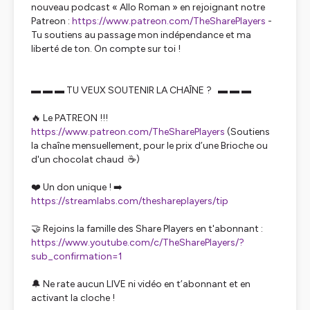
nouveau podcast « Allo Roman » en rejoignant notre
Patreon :
https://www.patreon.com/TheSharePlayers
-
Tu soutiens au passage mon indépendance et ma
liberté de ton. On compte sur toi !
▬ ▬ ▬ TU VEUX SOUTENIR LA CHAÎNE ? ▬ ▬ ▬
🔥 Le PATREON !!!
https://www.patreon.com/TheSharePlayers
(Soutiens
la chaîne mensuellement, pour le prix d’une Brioche ou
d'un chocolat chaud ☕️)
❤️ Un don unique ! ➡️
https://streamlabs.com/theshareplayers/tip
🤝 Rejoins la famille des Share Players en t'abonnant :
https://www.youtube.com/c/TheSharePlayers/?
sub_confirmation=1
🔔 Ne rate aucun LIVE ni vidéo en t’abonnant et en
activant la cloche !