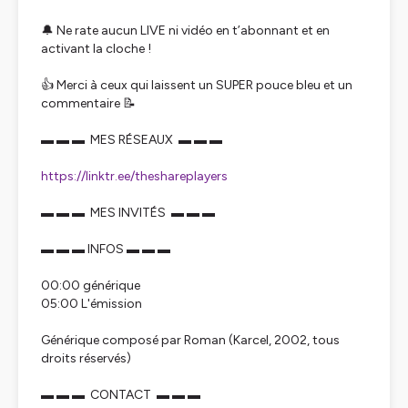
🔔 Ne rate aucun LIVE ni vidéo en t’abonnant et en
activant la cloche !
👍 Merci à ceux qui laissent un SUPER pouce bleu et un
commentaire 📝
▬ ▬ ▬ MES RÉSEAUX ▬ ▬ ▬
https://linktr.ee/theshareplayers
▬ ▬ ▬ MES INVITÉS ▬ ▬ ▬
▬ ▬ ▬ INFOS ▬ ▬ ▬
00:00 générique
05:00 L'émission
Générique composé par Roman (Karcel, 2002, tous
droits réservés)
▬ ▬ ▬ CONTACT ▬ ▬ ▬