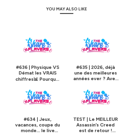
YOU MAY ALSO LIKE
#636 | Physique VS
#635 | 2026, déjà
Démat les VRAIS
une des meilleures
années ever ? Avec
chiffres📊 Pourquoi
RZA 🔥
PlayStation
abandonne les
disques ?
#634 | Jeux,
TEST | Le MEILLEUR
vacances, coupe du
Assassin’s Creed
monde… le live
est de retour !