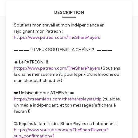
DESCRIPTION
Soutiens mon travail et mon indépendance en
rejoignant mon Patreon :
https://www.patreon.com/TheSharePlayers
▬ ▬ ▬ TU VEUX SOUTENIR LA CHAÎNE ? ▬ ▬ ▬
🔥 Le PATREON !!!
https://www.patreon.com/TheSharePlayers
(Soutiens
la chaîne mensuellement, pour le prix d’une Brioche ou
d'un chocolat chaud ☕️)
❤️ Un biscuit pour ATHENA ! ➡️
https://streamlabs.com/theshareplayers/tip
(tu aides
un média indépendant, et ton message s'affichera à
l'écran !)
🤝 Rejoins la famille des Share Players en t'abonnant :
https://www.youtube.com/c/TheSharePlayers/?
sub_confirmation=1