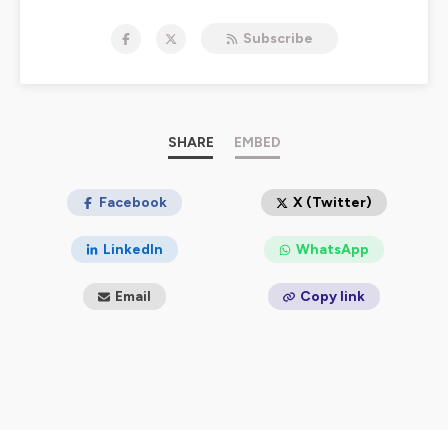
Hébergé par Ausha. Visitez
ausha.co/politique-de-
confidentialite
pour plus d'informations.
Subscribe
SHARE
EMBED
Facebook
X (Twitter)
LinkedIn
WhatsApp
Email
Copy link