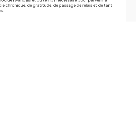
génocide rwandais et du temps nécessaire pour parvenir à
e chronique, de gratitude, de passage de relais et de tant
ns.
vecteur d'universalité, du
longtemps enfouies, de
de gratitude, de passage
tique-de-confidentialite