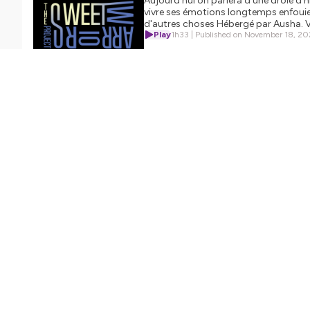
Aujourd'hui on parlera d'une drôle d'h
vivre ses émotions longtemps enfouies
Inspiration, sagesse, sensations, gratitudes, tuyaux pratiq
d'autres choses Hébergé par Ausha. Vi
Il parait que l’authenticité est la vibration la plus haute.
Play
1h33 | Published on November 18, 2
Bienvenue ici.
Hébergé par Ausha. Visitez
ausha.co/politique-de-confiden
SEASON 1
EPISOD
Aujourd'h
génocide
choix ra
de relais
pour plu
Play
1h3