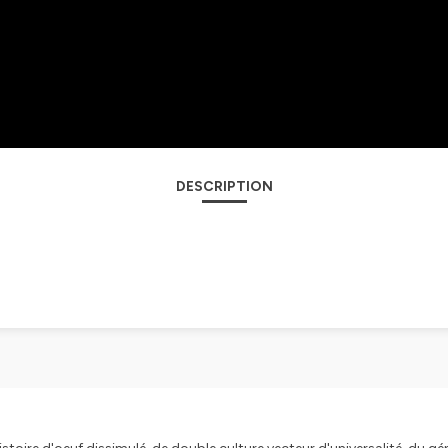
DESCRIPTION
.
d’un environnement -en lumière, vibrer plus haut, tel est le motto du pro
lité sont considérés comme des super pouvoirs.
partager pour inspirer et s’entraider à traverser la vie, à vivre mieux, plu
us horizons, de tous pays, qui vont nous faire monter en vibration à tr
 leur humour et amour de la vie.