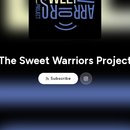
The Sweet Warriors Projec
Subscribe