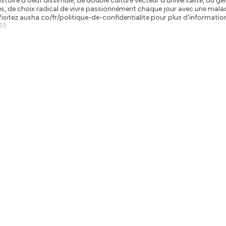
istoire d'oeuf dissimulé, de double culture vecteur d'universalité, du 
, de choix radical de vivre passionnément chaque jour avec une maladi
ues, culture et émotions.
sitez ausha.co/fr/politique-de-confidentialite pour plus d'informatio
023
tialite
pour plus d'informations.
14 EPISODES
E 1 CHANTAL
ui on parlera d'une drôle d'histoire d'oeuf dissimulé, de double culture 
 rwandais et du temps nécessaire pour parvenir à vivre ses émotions 
dical de vivre passionnément chaque jour avec une maladie chronique, 
 et de tant d'autres choses Hébergé par Ausha. Visitez ausha.co/fr/poli
s d'informations.
3 | Published on November 18, 2023