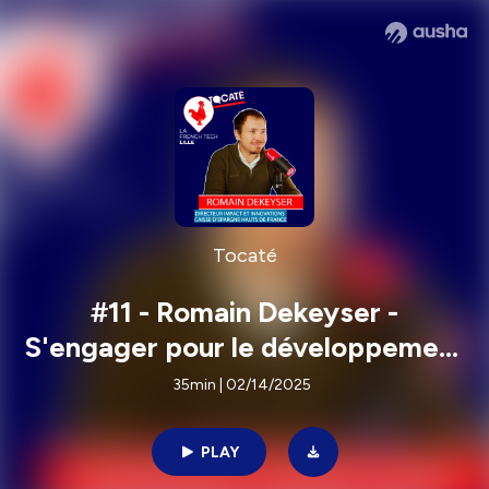
Tocaté
#11 - Romain Dekeyser -
S'engager pour le développement
de son territoire
35min | 02/14/2025
PLAY