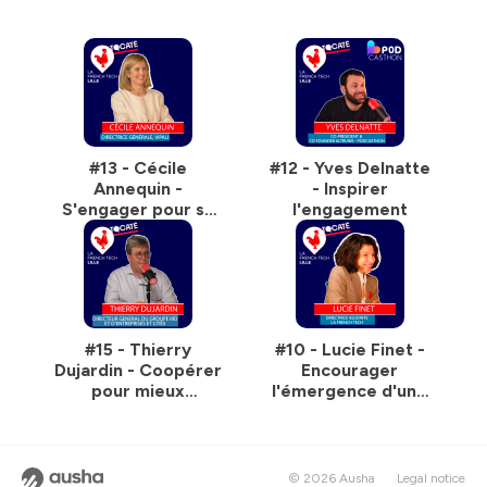
#13 - Cécile
#12 - Yves Delnatte
Annequin -
- Inspirer
S'engager pour sa
l'engagement
santé
#15 - Thierry
#10 - Lucie Finet -
Dujardin - Coopérer
Encourager
pour mieux
l'émergence d'une
s'engager
tech responsable et
engagée
© 2026 Ausha
Legal notice