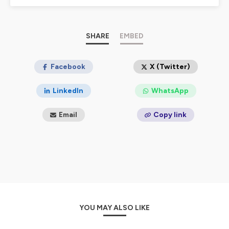
engagement et ce qu'il représente dans le quotidien de
l'entreprise et de ses collaborateurs.
Tocaté, "à vous de jouer", est une invitation à passer à
SHARE
EMBED
l'action.
Un podcast produit par
Facebook
natif.
X (Twitter)
Hébergé par Ausha. Visitez
ausha.co/politique-de-
LinkedIn
WhatsApp
confidentialite
pour plus d'informations.
Email
Copy link
YOU MAY ALSO LIKE