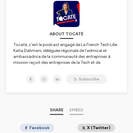
ABOUT TOCATÉ
Tocaté, c'est le podcast engagé de La French Tech Lille.
Katia Dahmani, déléguée régionale de l'admical et
ambassadrice de la communauté des entreprises à
mission reçoit des entreprises de la Tech et de
l’innovation. Exemples d'impact et d'engagement, elles
contribuent quotidiennement à la résolution des enjeux
Subscribe
sociaux et environnementaux.
Dans ce podcast, elles expliquent les raisons de leur
engagement et ce qu'il représente dans le quotidien de
l'entreprise et de ses collaborateurs.
Tocaté, "à vous de jouer", est une invitation à passer à
SHARE
EMBED
l'action.
Un podcast produit par
Facebook
natif.
X (Twitter)