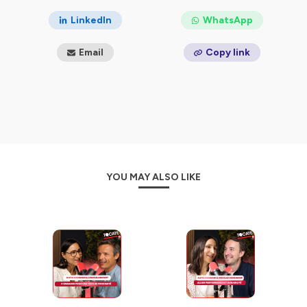
Hébergé par Ausha. Visitez
ausha.co/politique-de-
LinkedIn
WhatsApp
confidentialite
pour plus d'informations.
Email
Copy link
YOU MAY ALSO LIKE