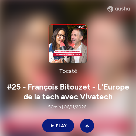
Tocaté
#25 - François Bitouzet - L'Europe
de la tech avec Vivatech
50min | 06/11/2026
PLAY