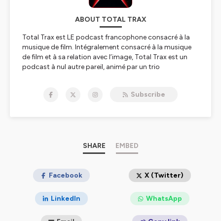
ABOUT TOTAL TRAX
Total Trax est LE podcast francophone consacré à la
musique de film. Intégralement consacré à la musique
de film et à sa relation avec l’image, Total Trax est un
podcast à nul autre pareil, animé par un trio
d’irréductibles passionnés : Rafik Djoumi (BiTS, Capture
Mag, Arrêt sur Images, Mad Movies), Olivier Desbrosses
Subscribe
(UnderScores, La Grande Évasion) et Misteur D (Agence
Tous Geeks, Le Rayon Bleu).
Pourquoi Total Trax ? Pour partager avec un
enthousiasme sans cesse renouvelé notre passion pour
ce genre musical très spécifique et pourtant universel.
SHARE
EMBED
Pour évoquer à la fois les grandes musiques qui ont
marqué l’histoire du cinéma et des partitions plus
confidentielles, méconnues ou oubliées du grand public.
Facebook
X (Twitter)
Pour faire sortir de l’ombre la musique pour l’image et
les immenses talents qui la nourrissent depuis près d’un
LinkedIn
WhatsApp
siècle. A chaque nouvel épisode, nous vous proposons
de découvrir, sous un angle particulier, un florilège de