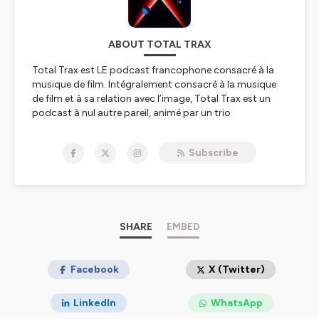
ABOUT TOTAL TRAX
Total Trax est LE podcast francophone consacré à la
musique de film. Intégralement consacré à la musique
de film et à sa relation avec l’image, Total Trax est un
podcast à nul autre pareil, animé par un trio
d’irréductibles passionnés : Rafik Djoumi (BiTS, Capture
Mag, Arrêt sur Images, Mad Movies), Olivier Desbrosses
Subscribe
(UnderScores, La Grande Évasion) et Misteur D (Agence
Tous Geeks, Le Rayon Bleu).
Pourquoi Total Trax ? Pour partager avec un
enthousiasme sans cesse renouvelé notre passion pour
ce genre musical très spécifique et pourtant universel.
SHARE
EMBED
Pour évoquer à la fois les grandes musiques qui ont
marqué l’histoire du cinéma et des partitions plus
confidentielles, méconnues ou oubliées du grand public.
Facebook
X (Twitter)
Pour faire sortir de l’ombre la musique pour l’image et
les immenses talents qui la nourrissent depuis près d’un
LinkedIn
WhatsApp
siècle. A chaque nouvel épisode, nous vous proposons