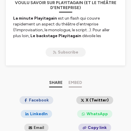
VOULU SAVOIR SUR PLAYITAGAIN (ET LE THÉÂTRE
D'ENTREPRISE)
La minute Playitagain
est un flash qui couvre
rapidement un aspect du théâtre d'entreprise
(l'improvisation, le monologue, le script...). Pour aller
plus loin,
Le
backstage Playitagain
dévoile les
coulisses du métier de coach-comédien : la conception
d'une saynète, la conduite d'une répétition en live, la
Subscribe
synthèse théâtralisée, etc.).
Hébergé par Ausha. Visitez
ausha.co/politique-de-
confidentialite
pour plus d'informations.
SHARE
EMBED
Facebook
X (Twitter)
LinkedIn
WhatsApp
Email
Copy link