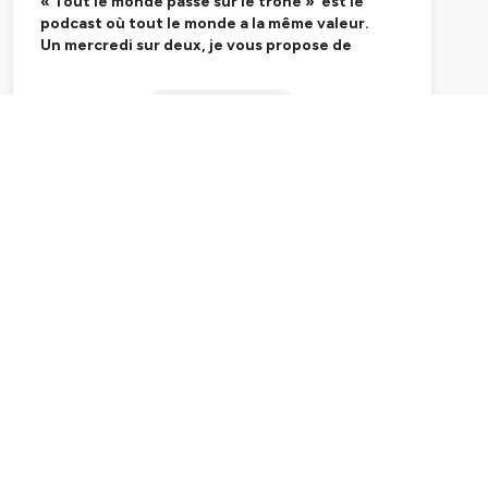
« Tout le monde passe sur le trône » est le
podcast où tout le monde a la même valeur.
Un mercredi sur deux, je vous propose de
réfléchir avec mes invité.e.s à la question des
peurs, celles qui peuvent nous empêcher de
Subscribe
sortir de notre zone de confort.
Nous allons toustes sur le trône et pourtant,
quand il s'agit d'oser faire quelque chose qui
sort de notre ordinaire, on se compare toujours
aux autres. Surtout à celles et ceux qui ont
“réussi.e.s” leurs vies… et on ne se pense pas à
la hauteur.
Mon parti pris ? Face à des personnes
impressionnantes, pour se rassurer, certain.e.s
ont besoin de les imaginer nu.e.s. Moi, depuis
des années, je me dis «
après tout, tout le
monde passe sur le trône !
».
Hébergé par Ausha. Visitez
ausha.co/politique-de-
confidentialite
pour plus d'informations.