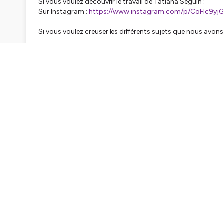
Si vous voulez découvrir le travail de Tatiana Seguin :
Sur Instagram :
https://www.instagram.com/p/CoFIc9yj
Si vous voulez creuser les différents sujets que nous avons
Documentaire (payant) sur l'éducation hors école :
https://vimeo.com/ondemand/etreetdevenir
Ecole de danse de sa mère :
https://www.atelierdeladanse-16.com/
Références du livre que nous avons évoqué pour la créat
https://www.decitre.fr/livres/des-vies-de-combat-9782
Si vous souhaitez me contacter il y a plein de façon de le fa
toutlemondepassesurletrone@gmail.com
https://www.linkedin.com/in/aminata-bleas-sangare-25
https://www.instagram.com/toutlemondepassesurletron
Le podcast est une création originale d'Aminata Bléas-Sang
https://www.lesbellesfrequences.com/
Musique d'@axelle_nllt et de @nathanaelgriot. RAP d'@alu
Merci à Elise, Kerrian, Kensoah, Prune-Agathe, Noadiah et Ch