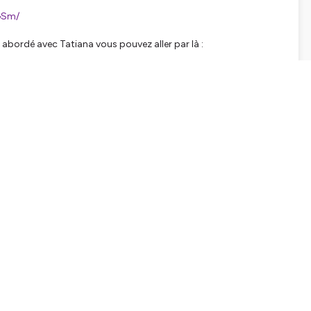
GSm/
 abordé avec Tatiana vous pouvez aller par là :
ion du spectacle "Descendantes de combattantes :
378801632.html
ire :
56041b9/
e/
aré, tous les épisodes sont mixés par Alice Krief :
xgt. Identité graphique : @leaguya
arlélie pour leurs voix.