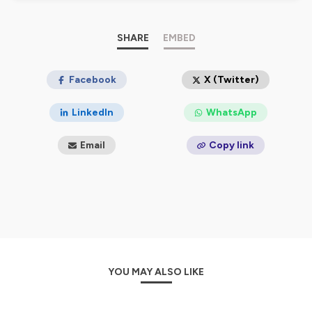
mes instants de vie pour vous dévoiler, sans filtre, la
réalité de cette aventure.
SHARE
EMBED
Un podcast sur la vraie vie de freelance et de nomade
digitale.
Facebook
X (Twitter)
Hébergé par Ausha. Visitez
ausha.co/politique-de-
confidentialite
pour plus d'informations.
LinkedIn
WhatsApp
Email
Copy link
YOU MAY ALSO LIKE