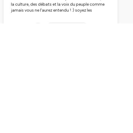
la culture, des débats et la voix du peuple comme
jamais vous ne l'aurez entendu ! :) soyez les
bienvenus !!!
Subscribe
rdv aussi sur notre
site internet
ou depuis l'
application
K.T.B RADIO
Hébergé par Ausha. Visitez
ausha.co/politique-de-
confidentialite
pour plus d'informations.