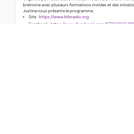
bretonne avec plusieurs formations invitées et des initiati
Justine nous présente le programme.
Site :
https://www.ktbradio.org
Facebook :
https://www.facebook.com/KTBRADIOLIBR
Instagram :
https://www.instagram.com/k.t.bradio/
X :
https://twitter.com/KTBRadio
Tiktok :
https://www.tiktok.com/@ktb.radio?lang=fr
Flux :
https://www.radioking.com/play/k-t-b-radio/6
Pensez à l'appli, elle est gratos :
Android :
https://play.google.com/store/apps/details
IOS :
https://apps.apple.com/us/app/ktb-radio/id6
SOUTENEZ L'ASSO merci ! ♥️
Vous pouvez soutenir l'association directement depuis c
https://ktbradio.org/k-t-b-radio-a-besoin-de-vous
Vous pouvez adhérer à l'association depuis ce lien :
https://ktbradio.org/adherez-a-lassociation/?v=11a
Merci quoi qu'il en soit !!