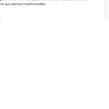
ons aux danses traditionnelles.
E
60430
?id=com.radioking.ktbradio
477580528?platform=appleWatch
e lien :
/?v=11aedd0e4327
edd0e4327
!