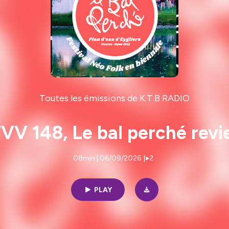
Toutes les émissions de K.T.B RADIO
VV 148, Le bal perché revi
08min | 06/09/2026
|
2
PLAY