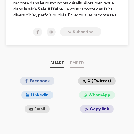
raconte dans leurs moindres détails. Alors bienvenue
dans la série
Sale Affaire
. Je vous raconte des faits
divers d'hier, parfois oubliés. Et je vous les raconte tels
que les gens les ont suivis à l'époque c'est-à-dire à
travers les très nombreux journaux.
Subscribe
Tous les épisodes sont écrits, montés et lus par
Sandrine Brugot
. Aucune Intelligence Artificielle
n'intervient dans ce travail, uniquement dans la
conception de certaines miniatures.
SHARE
EMBED
Hébergé par Ausha. Visitez
ausha.co/politique-de-
confidentialite
pour plus d'informations.
Facebook
X (Twitter)
LinkedIn
WhatsApp
Email
Copy link