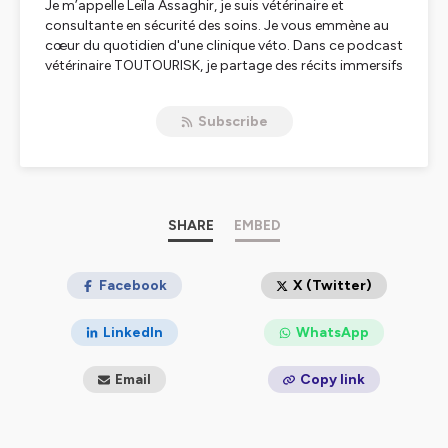
Je m’appelle Leïla Assaghir, je suis vétérinaire et
consultante en sécurité des soins. Je vous emmène au
cœur du quotidien d'une clinique véto. Dans ce podcast
vétérinaire TOUTOURISK, je partage des récits immersifs
inspirés d’histoires vraies vécues en clinique pour mieux
comprendre la gestion des risques, le management et
Subscribe
les facteurs humains du métier de vétérinaire ou
d’assistant vétérinaire ASV.
Ce podcast a été pensé comme une ressource de
sensibilisation et de formation pour toutes les équipes
en clinique vétérinaire, pour mieux comprendre ce qui se
joue en sécurité des soins, changer de regard sur le
SHARE
EMBED
risque et l’erreur médicale, donner des clés pour agir et
alimenter les discussions collectives dans les équipes.
Ce podcast n’aurait pas pu être produit sans le soutien
Facebook
X (Twitter)
d’AG2R LA MONDIALE et de la commission paritaire de
la branche vétérinaire, composée du SNVEL et des
LinkedIn
WhatsApp
organisations syndicales de salariés représentatives :
CFDT, CFE-CGC, CGT, FO et UNSA.
Email
Copy link
Hébergé par Ausha. Visitez
ausha.co/politique-de-
confidentialite
pour plus d'informations.