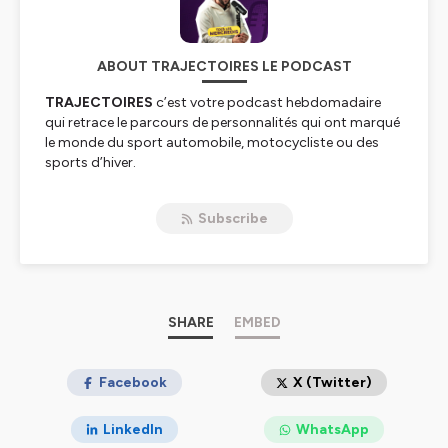
ABOUT TRAJECTOIRES LE PODCAST
TRAJECTOIRES
c’est votre podcast hebdomadaire
qui retrace le parcours de personnalités qui ont marqué
le monde du sport automobile, motocycliste ou des
sports d’hiver.
Qu’ils ou elles soient pilotes, ingénieurs, skieurs, chefs
Subscribe
d’entreprise, mécaniciens ou journalistes, toutes et tous
ont des choses fascinantes à partager.
Mon nom est
Anthony Drevet
, je suis journaliste et
commentateur sportif à la télévision depuis 2011, et
SHARE
EMBED
tous les mercredis je vous propose de découvrir des
trajectoires
remarquables
,
méconnues
et parfois
même
hors du commun
.
Facebook
X (Twitter)
Si les premiers épisodes vous plaisent n’hésitez pas à
LinkedIn
WhatsApp
activez les
notifications
, à vous
abonner
ou laisser