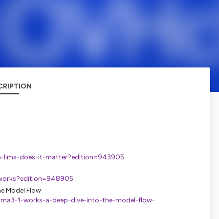
CRIPTION
-in-llms-does-it-matter?edition=943905
etworks?edition=948905
he Model Flow
ama3-1-works-a-deep-dive-into-the-model-flow-