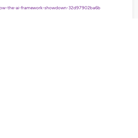
orflow-the-ai-framework-showdown-32d97902ba6b
/
rançaise
d