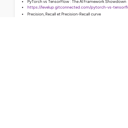
PyTorch vs TensorFlow : The AI Framework Showdown
https://levelup.gitconnected.com/pytorch-vs-tens
Precision, Recall et Precision-Recall curve
https://kobia.fr/classification-metrics-precision-recall
Le streaming des endpoints expliqué
https://til.simonwillison.net/llms/streaming-llm-apis
Mistral annonce Ministral
https://mistral.ai/news/ministraux/
Data / Database
Eléa et la data / database ?
Des idées de projets assez éducatifs avec l’open data f
https://defis.data.gouv.fr/
Développement
Eléa et le dev ?
JSON Crack
https://jsoncrack.com/
Terminal riche mais ultra rapide : Rio
https://raphamorim.io/rio/
Arrêt du projet Exa, un super remplaçant de ls : voici ls