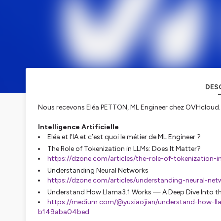
DES
Nous recevons Eléa PETTON, ML Engineer chez OVHcloud.
Intelligence Artificielle
Eléa et l’IA et c’est quoi le métier de ML Engineer ?
The Role of Tokenization in LLMs: Does It Matter?
https://dzone.com/articles/the-role-of-tokenization
Understanding Neural Networks
https://dzone.com/articles/understanding-neural-n
Understand How Llama3.1 Works — A Deep Dive Into t
https://medium.com/@yuxiaojian/understand-how-ll
b149aba04bed