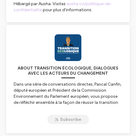
Hébergé par Ausha. Visitez
ausha.co/politique-de-
confidentialite
pour plus d'informations.
ABOUT TRANSITION ÉCOLOGIQUE, DIALOGUES
AVEC LES ACTEURS DU CHANGEMENT
Dans une série de conversations directes, Pascal Canfin,
député européen et Président de la Commission
Environnement du Parlement européen, vous propose
de réfléchir ensemble à la façon de réussir la transition
vers un monde neutre en carbone.
A chaque épisode, il dialogue avec un acteur qui change
Subscribe
la donne avec l’ambition de dessiner un nouveau
modèle de prospérité.
« Nous vivons une révolution qui va changer nos