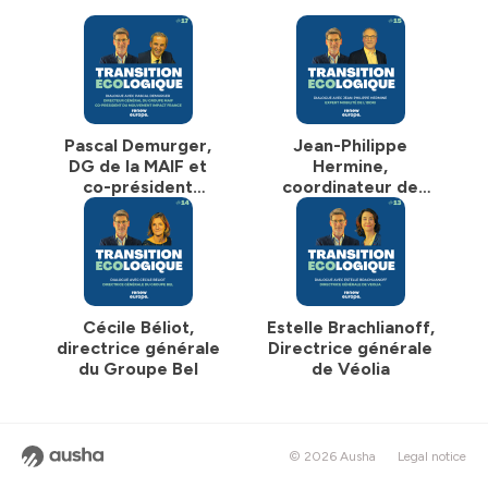
émission réalisée avec le soutien du groupe Renew
Europe du Parlement Européen.
Hébergé par Ausha. Visitez
ausha.co/politique-de-
confidentialite
pour plus d'informations.
Pascal Demurger,
Jean-Philippe
DG de la MAIF et
Hermine,
co-président
coordinateur de
d'Impact France
l'initiative Mobilité
en Transition à
l'IDDRI
Cécile Béliot,
Estelle Brachlianoff,
directrice générale
Directrice générale
du Groupe Bel
de Véolia
© 2026 Ausha
Legal notice