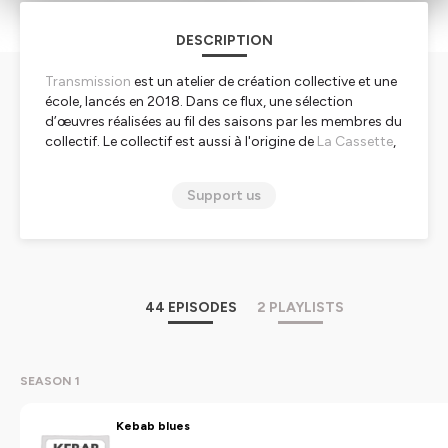
DESCRIPTION
Transmission
est un atelier de création collective et une
école, lancés en 2018. Dans ce flux, une sélection
d’œuvres réalisées au fil des saisons par les membres du
collectif. Le collectif est aussi à l'origine de
La Cassette
,
un lieu à Aubervilliers consacré à la radio.
Support us
Hébergé par Ausha. Visitez
ausha.co/politique-de-
confidentialite
pour plus d'informations.
44 EPISODES
2 PLAYLISTS
SEASON 1
Kebab blues