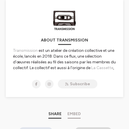
ABOUT TRANSMISSION
Transmission
est un atelier de création collective et une
école, lancés en 2018. Dans ce flux, une sélection
d’œuvres réalisées au fil des saisons par les membres du
collectif. Le collectif est aussi à l'origine de
La Cassette
,
un lieu à Aubervilliers consacré à la radio.
Subscribe
Hébergé par Ausha. Visitez
ausha.co/politique-de-
confidentialite
pour plus d'informations.
SHARE
EMBED