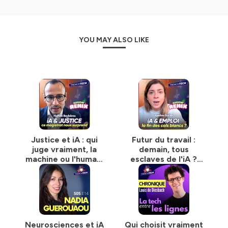
Conçu et animé avec ❤️ par :
Cyrille Chaudoit
et
Mick
Levy
YOU MAY ALSO LIKE
Le collectif Trench Tech 🎙🎧
Nos Chroniques
:
La Philo Tech
(Emmanuel Goffi),
Mémoire Vive
(Laura Sibony),
Un Moment d’Égarement
(Laurent Guérin),
Le Patch Tech
(Fabienne Billat),
La Tech
Entre les Lignes
(Louis de Diesbach),
Elles font la Tech
(Sandrine Charpentier),
On Refait la Tech
(Gérald
Holubowicz),
Débats en Technocratie
(Virginie Martins
de Nobrega).
Réal. Vidéo :
Grégoire DLC
Justice et iA : qui
Futur du travail :
Site web :
www.trench-tech.fr
par
Thierry Pires
juge vraiment, la
demain, tous
Studio : MonstudioTV &
ISEG
Nantes
machine ou l'humain
esclaves de l'iA ?
? | Haffide
Apolline Guillot
« Esprits Critiques pour Tech Ethique »
Boulakras [REDIF]
[REDIF]
Suis-nous aussi sur
Youtube
et sur
LinkedIn
Hébergé par Ausha. Visitez
ausha.co/politique-de-
confidentialite
pour plus d'informations.
Neurosciences et iA
Qui choisit vraiment