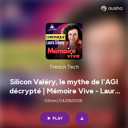
Trench Tech
Silicon Valéry, le mythe de l'AGI
décrypté | Mémoire Vive - Laura
Sibony
02min | 04/28/2026
PLAY