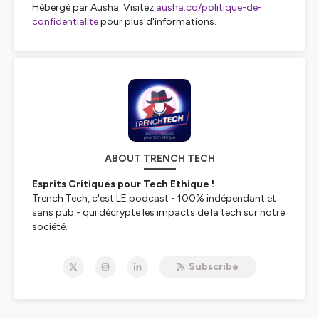
Hébergé par Ausha. Visitez
ausha.co/politique-de-
confidentialite
pour plus d'informations.
ABOUT TRENCH TECH
Esprits Critiques pour Tech Ethique !
Trench Tech, c'est LE podcast - 100% indépendant et
sans pub - qui décrypte les impacts de la tech sur notre
société.
Intelligences Artificielles (IA), réseaux sociaux, data et vie
Subscribe
privée, régulation des Big Tech...
Tous les 15 jours, nos invités vous partagent leurs clés
de lecture.
Enjeux environnementaux, culturels, sociologiques ou