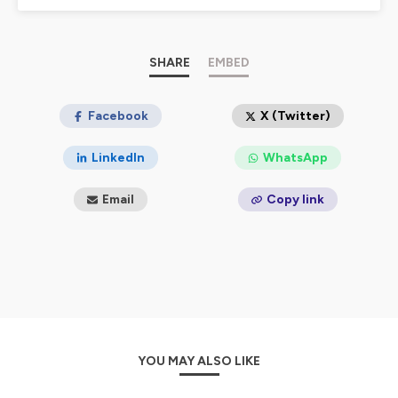
réseaux sociaux.
Je tiens à remercier
Marie-Pierre
pour m’avoir permis
d’utiliser son titre
Apiar
comme identité sonore de ce
podcast :
https://mariepierre1.bandcamp.com/
SHARE
EMBED
Hébergé par Ausha. Visitez
Facebook
ausha.co/politique-de-
X (Twitter)
confidentialite
pour plus d'informations.
LinkedIn
WhatsApp
Email
Copy link
YOU MAY ALSO LIKE