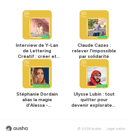
Interview de ‪Y-Lan
Claude Cazes :
de Lettering
relever l'impossible
Créatif‬ : créer et
par solidarité
ralentir sont des
actes de résistance
politique !
Stéphanie Dordain
Ulysse Lubin : tout
alias la magie
quitter pour
d'Alessa -
devenir explorateur
manifester ses
et relever 100
rêves
challenges à
travers le monde
© 2026 Ausha
Legal notice