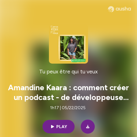
Tu peux être qui tu veux
Amandine Kaara : comment créer
un podcast - de développeuse
web à coach réseaux sociaux, en
1h17 | 05/22/2025
passant par journaliste musical
PLAY