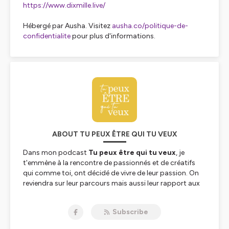
https://www.dixmille.live/
Hébergé par Ausha. Visitez
ausha.co/politique-de-
confidentialite
pour plus d'informations.
ABOUT TU PEUX ÊTRE QUI TU VEUX
Dans mon podcast
Tu peux être qui tu veux
, je
t'emmène à la rencontre de passionnés et de créatifs
qui comme toi, ont décidé de vivre de leur passion. On
reviendra sur leur parcours mais aussi leur rapport aux
réseaux sociaux et ce que ça leur apporte au quotidien.
Je suis Amandine Kaara, consultante en
Subscribe
communication digitale, j'aide les
créatif-ves et
passionné.es
à se faire connaître sur le web et les