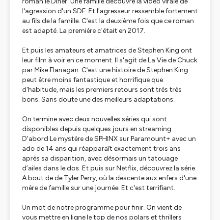
roman le Dîner. Une famille découvre la vidéo virale de
l'agression d'un SDF. Et l'agresseur ressemble fortement
au fils de la famille. C'est la deuxième fois que ce roman
est adapté. La première c'était en 2017.
Et puis les amateurs et amatrices de Stephen King ont
leur film à voir en ce moment. Il s'agit de La Vie de Chuck
par Mike Flanagan. C'est une histoire de Stephen King
peut être moins fantastique et horrifique que
d'habitude, mais les premiers retours sont très très
bons. Sans doute une des meilleurs adaptations.
On termine avec deux nouvelles séries qui sont
disponibles depuis quelques jours en streaming.
D'abord Le mystère de SPHINX sur Paramount+ avec un
ado de 14 ans qui réapparaît exactement trois ans
après sa disparition, avec désormais un tatouage
d’ailes dans le dos. Et puis sur Netflix, découvrez la série
A bout de de Tyler Perry, où la descente aux enfers d'une
mère de famille sur une journée. Et c'est terrifiant.
Un mot de notre programme pour finir. On vient de
vous mettre en ligne le top de nos polars et thrillers