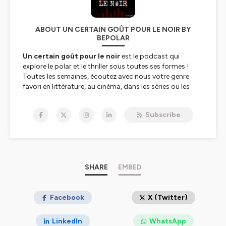
ABOUT UN CERTAIN GOÛT POUR LE NOIR BY
BEPOLAR
Un certain goût pour le noir
est le podcast qui
explore le polar et le thriller sous toutes ses formes !
Toutes les semaines, écoutez avec nous votre genre
favori en littérature, au cinéma, dans les séries ou les
bandes dessinées.
Un podcast produit par
Bepolar.fr
et animé par
Subscribe
Jérôme Vincent
Hébergé par Ausha. Visitez
ausha.co/politique-de-
confidentialite
pour plus d'informations.
SHARE
EMBED
Facebook
X (Twitter)
LinkedIn
WhatsApp