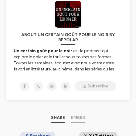
ABOUT UN CERTAIN GOÛT POUR LE NOIR BY
BEPOLAR
Un certain goût pour le noir
est le podcast qui
explore le polar et le thriller sous toutes ses formes !
Toutes les semaines, écoutez avec nous votre genre
favori en littérature, au cinéma, dans les séries ou les
bandes dessinées.
Un podcast produit par
Bepolar.fr
et animé par
Subscribe
Jérôme Vincent
Hébergé par Ausha. Visitez
ausha.co/politique-de-
confidentialite
pour plus d'informations.
SHARE
EMBED
Facebook
X (Twitter)