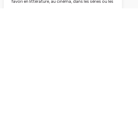
favori en littérature, au cinéma, dans les séries ou les
bandes dessinées.
Un podcast produit par
Bepolar.fr
et animé par
Subscribe
Jérôme Vincent
Hébergé par Ausha. Visitez
ausha.co/politique-de-
confidentialite
pour plus d'informations.