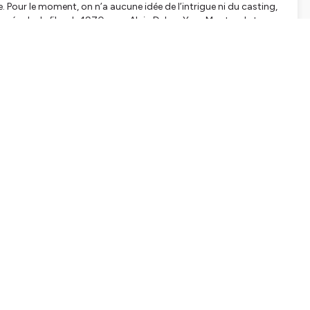
. Pour le moment, on n’a aucune idée de l’intrigue ni du casting,
pour égaler le film de 1970 avec Alain Delon, Yves Montand et
ci avant qu’il ne disparaisse quelques mois plus tard.
 infos.
velle série britannique. Son titre : La ville nous appartient.
é. La star de la série s'appelle Sean Bean. On verra s'il meurt ou
epolar histoire que vous ayez un avant-goût.
er domestique « Ma Voisine » de Lyndee Walker ! Il vient d'arriver
 qui soupçonne sa voisine du pire, alors qu'elle même a quelques
 Stava et de Freida McFadden. Et c'est aux éditions Les Escales.
i. Rendez-vous demain pour un podcast autour de Tim Burton et
 la sortie de son livre "Tim Burton ou le Prométhée gothique"
tialite
pour plus d'informations.