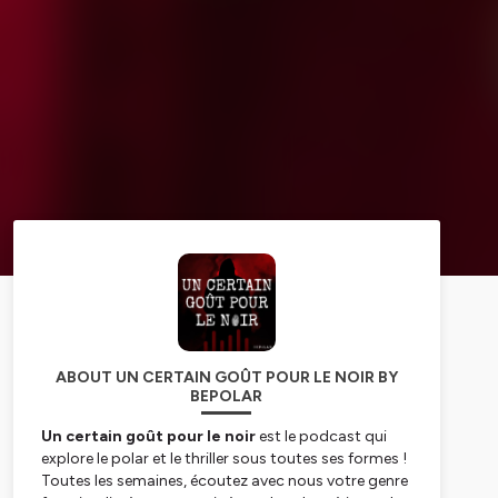
ABOUT UN CERTAIN GOÛT POUR LE NOIR BY
BEPOLAR
Un certain goût pour le noir
est le podcast qui
explore le polar et le thriller sous toutes ses formes !
Toutes les semaines, écoutez avec nous votre genre