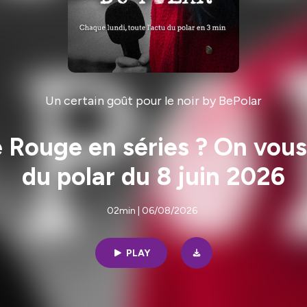
Un certain goût pour le noir by BePolar
 Rouge en séries ? On vous
du polar du 8 juin 2026
02min | 06/08/2026
PLAY