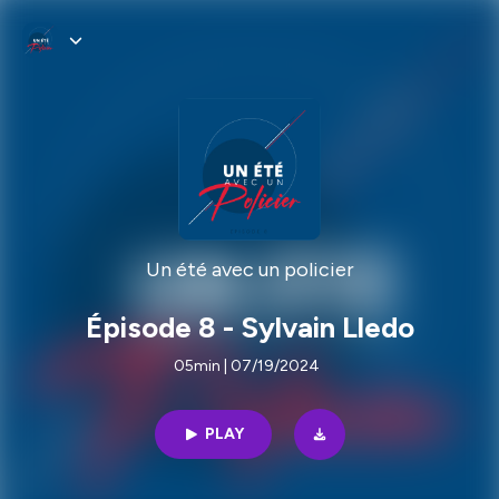
Un été avec un policier
Épisode 8 - Sylvain Lledo
05min | 07/19/2024
PLAY