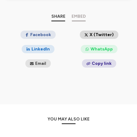
🚔 Vous souhaitez rejoindre la police :
https://www.police-
nationale.interieur.gouv.fr/nous-rejoindre/nos-voies-dacces
SHARE
EMBED
🟢 Retrouvez des messages d'actualités sur notre chaine
WhatsApp :
Facebook
X (Twitter)
https://whatsapp.com/channel/0029VaDLJdUBlHpYIKkR3h0d
LinkedIn
WhatsApp
📸 Nos meilleurs clichés sur notre Instagram :
instagram.com/policenationale
Email
Copy link
📲 Vous pouvez également nous suivre du TikTok :
tiktok.com/@policenationale
Hébergé par Ausha. Visitez
ausha.co/politique-de-
confidentialite
pour plus d'informations.
YOU MAY ALSO LIKE