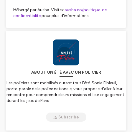
Hébergé par Ausha. Visitez
ausha.co/politique-de-
confidentialite
pour plus d'informations.
ABOUT UN ÉTÉ AVEC UN POLICIER
Les policiers sont mobilisés durant tout l'été. Sonia Fibleuil,
porte-parole de la police nationale, vous propose d'aller à leur
rencontre pour comprendre leurs missions et leur engagement
durant les jeux de Paris.
Au fil des épisodes de cette série "un été avec un policier", ils
vont vous expliquer leurs rôles respectifs, les enjeux et les défis
Subscribe
auxquels ils sont confrontés durant cette période.
Bonne écoute 🎙️🎧