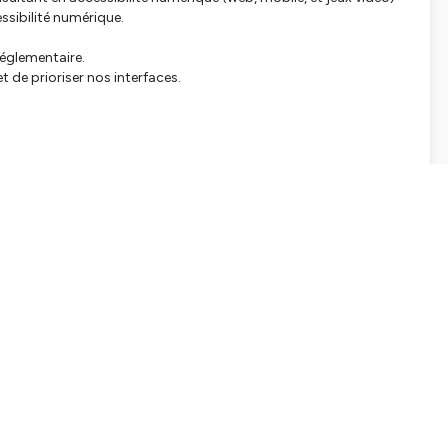
ssibilité numérique.
réglementaire.
t de prioriser nos interfaces.
tialite
pour plus d'informations.
SHARE
EMBED
Facebook
X (Twitter)
LinkedIn
WhatsApp
Email
Copy link