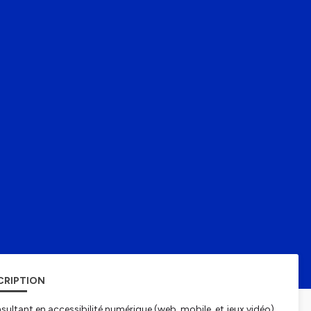
CRIPTION
sultant en accessibilité numérique (web, mobile, et jeux vidéo)