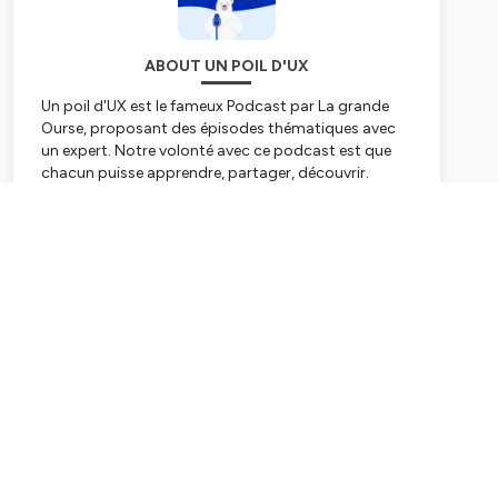
ABOUT UN POIL D'UX
Un poil d'UX est le fameux Podcast par La grande
Ourse, proposant des épisodes thématiques avec
un expert. Notre volonté avec ce podcast est que
chacun puisse apprendre, partager, découvrir.
Découvrez de nouveaux horizons chaque mois avec
une discussion autour d'un sujet en Experience
Subscribe
Utilisateur (UX).
Afin de compléter les sujets abordés dans les
épisodes, retrouvez des articles interessants sur
lagrandeourse.design/blog
Hébergé par Ausha. Visitez
ausha.co/politique-de-
confidentialite
pour plus d'informations.