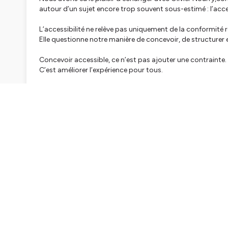
autour d’un sujet encore trop souvent sous-estimé : l’acce
L’accessibilité ne relève pas uniquement de la conformité 
Elle questionne notre manière de concevoir, de structurer e
Concevoir accessible, ce n’est pas ajouter une contrainte.
C’est améliorer l’expérience pour tous.
Hébergé par Ausha. Visitez
ausha.co/politique-de-confiden