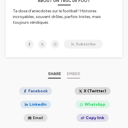
ABOUT UN TRUC DE FOOT
Ta dose d'anecdotes sur le football ! Histoires
incroyables, souvent drôles, parfois tristes, mais
toujours véridiques.
Hébergé par Ausha. Visitez
ausha.co/politique-de-
confidentialite
pour plus d'informations.
Subscribe
SHARE
EMBED
Facebook
X (Twitter)
LinkedIn
WhatsApp
Email
Copy link