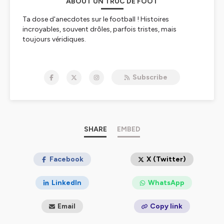
ABOUT UN TRUC DE FOOT
Ta dose d'anecdotes sur le football ! Histoires
incroyables, souvent drôles, parfois tristes, mais
toujours véridiques.
Hébergé par Ausha. Visitez
ausha.co/politique-de-
confidentialite
pour plus d'informations.
Subscribe
SHARE
EMBED
Facebook
X (Twitter)
LinkedIn
WhatsApp
Email
Copy link