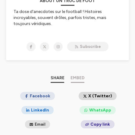
ABOUT UN TRUC DE FOOT
Ta dose d'anecdotes sur le football ! Histoires
incroyables, souvent drôles, parfois tristes, mais
toujours véridiques.
Hébergé par Ausha. Visitez
ausha.co/politique-de-
confidentialite
pour plus d'informations.
Subscribe
SHARE
EMBED
Facebook
X (Twitter)
LinkedIn
WhatsApp
Email
Copy link