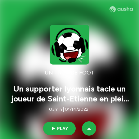
UN TRUC DE FOOT
Un supporter lyonnais tacle un
joueur de Saint-Etienne en plein
derby
03min | 01/14/2022
PLAY