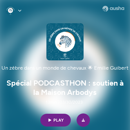
Un zèbre dans un monde de chevaux 🌟 Emilie Guibert
Spécial PODCASTHON : soutien à
la Maison Arbodys
13min | 03/30/2023
PLAY