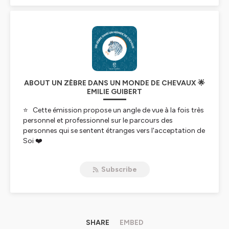
ABOUT UN ZÈBRE DANS UN MONDE DE CHEVAUX 🌟
EMILIE GUIBERT
⭐ Cette émission propose un angle de vue à la fois très
personnel et professionnel sur le parcours des
personnes qui se sentent étranges vers l'acceptation de
Soi ❤️
Emilie Guibert, executive coach certifiée à HEC Paris
,
Subscribe
s'est toujours sentie étrange dans ce monde, comme
s'il lui manquait le mode d'emploi. Vous verrez
comment les notions de Dyspraxie, de Haut Potentiel,
de QI hétérogène et enfin de philo-cognition lui ont
permis de comprendre beaucoup de choses sur son
fonctionnement 🌟
SHARE
EMBED