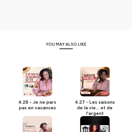
Si tu apprécies mon travail, tu peux me retrouver ailleurs
:
Retrouve-moi sur Instagram
Sur mon site web, tu trouveras des dossiers très
complets :
ici
YOU MAY ALSO LIKE
Ma page youtube est
ici
Hébergé par Ausha. Visitez
ausha.co/politique-de-
confidentialite
pour plus d'informations.
4.28 - Je ne pars
4.27 - Les saisons
pas en vacances
de la vie… et de
l'argent