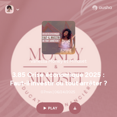
Vanessa Money et Mindset
3.85 Crise économique 2025 :
Faut-il investir ou tout arrêter ?
07min | 06/24/2025
PLAY