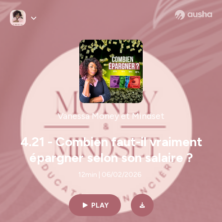
Vanessa Money et Mindset
4.21 - Combien faut-il vraiment
épargner selon son salaire ?
12min | 06/02/2026
PLAY