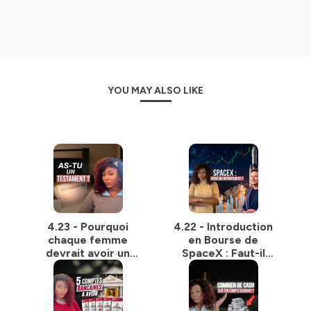
Si tu apprécies mon travail, tu peux me retrouver ailleurs
:
Retrouve-moi sur Instagram
Sur mon site web, tu trouveras des dossiers très
complets :
ici
YOU MAY ALSO LIKE
Ma page youtube est
ici
Hébergé par Ausha. Visitez
ausha.co/politique-de-
confidentialite
pour plus d'informations.
4.23 - Pourquoi
4.22 - Introduction
chaque femme
en Bourse de
devrait avoir un
SpaceX : Faut-il
testament (même
Investir ?
sans être riche)