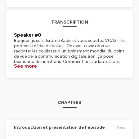
TRANSCRIPTION
Speaker #0
Bonjour, je suis Jérôme Badie et vous écoutez VCAST, le
podcast média de Values. On avait envie de vous
raconter les coulisses d'un événement mondial du point
de vue de la communication digitale. Bon, ça pose
beaucoup de questions. Comment on s'adapte à des
See more
normes très strictes, comme celle du Comité
international olympique ? Comment on touche tous les
publics ? Comment on transmet les valeurs de
l'olympisme, en y ajoutant un petit peu celle de la France
quand même ? Et la définition finalement du soft power
? Enfin, qu'apportent les réseaux sociaux, souvent
décriés, à la communication mondiale, à une
CHAPTERS
communication mondiale aussi visible ? Et quels sont
les dangers et les crises à éviter ? Bon ben voilà, c'est
toutes ces questions et certainement d'autres que je
vais poser à mon invité,
Speaker #1
Introduction et présentation de l'épisode
0sec
Philippe Goavec,
Speaker #0