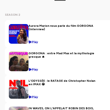
SEASON 2
Aurora Marion nous parle du film GORGONA
(Interview)
Play
GORGONA : entre Mad Max et la mythologie
grecque 🔥
Play
L'ODYSSÉE : le RATAGE de Christopher Nolan
en IMAX 😭
Play
IN WAVES, ON L'APPELAIT ROBIN DES BOIS,