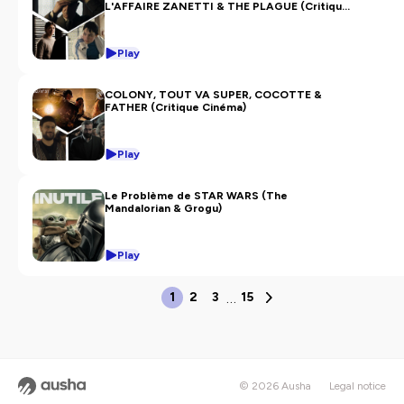
L'AFFAIRE ZANETTI & THE PLAGUE (Critique
Cinéma)
Play
COLONY, TOUT VA SUPER, COCOTTE &
FATHER (Critique Cinéma)
Play
Le Problème de STAR WARS (The
Mandalorian & Grogu)
Play
…
1
2
3
15
© 2026 Ausha
Legal notice