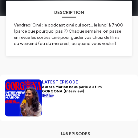
DESCRIPTION
Vendredi Ciné : le podcast ciné qui sort… le lundi à 7h00
(parce que pourquoi pas ?) Chaque semaine, on passe
en revue les sorties ciné pour guider vos choix de films
du weekend (ou du mercredi, ou quand vous voulez).
Animé par Eliott Jacquot, avec Jade Baltar, Romain
Oblin et Lucas Baltar.
LATEST EPISODE
Hébergé par Ausha. Visitez
ausha.co/politique-de-
Aurora Marion nous parle du film
GORGONA (Interview)
confidentialite
pour plus d'informations.
Play
146 EPISODES