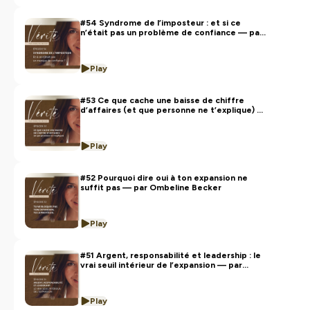
Parce que lorsque le dirigeant retrouve son
intégrité, tout ce qu'il porte retrouve sa
#54 Syndrome de l’imposteur : et si ce
puissance.
n’était pas un problème de confiance — par
Ombeline Becker
📩
contact@nous.ceo
Play
Hébergé par Ausha. Visitez
ausha.co/politique-de-
confidentialite
pour plus d'informations.
#53 Ce que cache une baisse de chiffre
d’affaires (et que personne ne t’explique) —
par Ombeline Becker
Play
#52 Pourquoi dire oui à ton expansion ne
suffit pas — par Ombeline Becker
Play
#51 Argent, responsabilité et leadership : le
vrai seuil intérieur de l’expansion — par
Ombeline Becker
Play