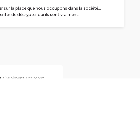
oger sur la place que nous occupons dans la société…
tenter de décrypter qui ils sont vraiment.
 peu sérieux et un peu déjanté, qui interroge, bouscule,
ejoindre sur mon compte instagram
e podcast et/ou, pourquoi pas, y participer ?
t si vraiment, vraiment,
n cliquant ici :
equinqua) Vous pouvez
Source:
ttps://auboutdufil.com/?
r plus d'informations.
 dans le journal ou de les
es
 20 ans. Les horoscopes