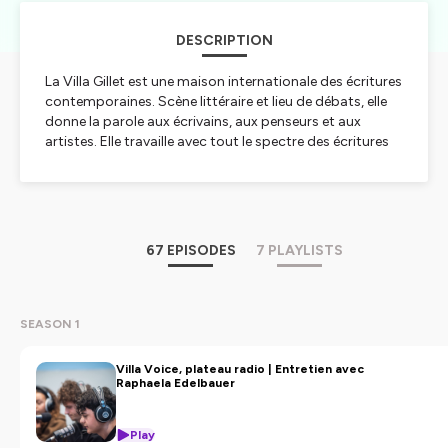
DESCRIPTION
La Villa Gillet est une maison internationale des écritures
contemporaines. Scène littéraire et lieu de débats, elle
donne la parole aux écrivains, aux penseurs et aux
artistes. Elle travaille avec tout le spectre des écritures
et des récits contemporains, qu’ils soient issus de la
fiction, de la non-fiction, de la poésie, de la littérature
jeunesse, de la recherche, de l’écriture sonore ou
d’autres formes d’écritures émergentes. La Villa est
actuellement soutenue par la Ville de Lyon, la Direction
67 EPISODES
7 PLAYLISTS
Régionale des Affaires Culturelles Auvergne-Rhône-
Alpes, la Métropole de Lyon, le Centre national du livre, la
SOFIA et l’Académie de Lyon.
SEASON 1
Hébergé par Ausha. Visitez
ausha.co/politique-de-
confidentialite
pour plus d'informations.
Villa Voice, plateau radio | Entretien avec
Raphaela Edelbauer
Play