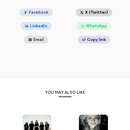
FREE APP Apple :
https://urlz.fr/bmXA
FREE APP Google :
https://urlz.fr/bmXE
#vinylestimes #podcast #213Rock 👍
Facebook
X (Twitter)
LinkedIn
WhatsApp
Email
Copy link
Hébergé par Ausha. Visitez
ausha.co/politique-de-
confidentialite
pour plus d'informations.
YOU MAY ALSO LIKE