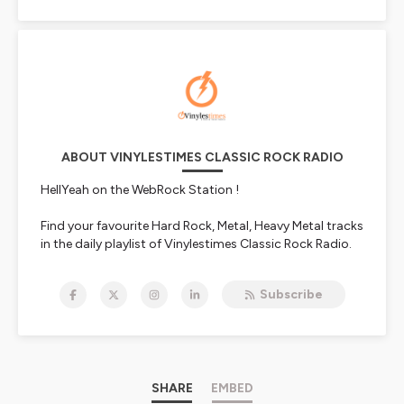
ABOUT VINYLESTIMES CLASSIC ROCK RADIO
HellYeah on the WebRock Station !
Find your favourite Hard Rock, Metal, Heavy Metal tracks
in the daily playlist of Vinylestimes Classic Rock Radio.
Live interviews are available in the 213Rock & Last Ride
shows.
Subscribe
https://www.vinylestimes.fr
/ Free app Vinylestimes
Doc Olivier / Harrag Melodica
Nous écouter:
https://urlz.fr/bmOO
SHARE
EMBED