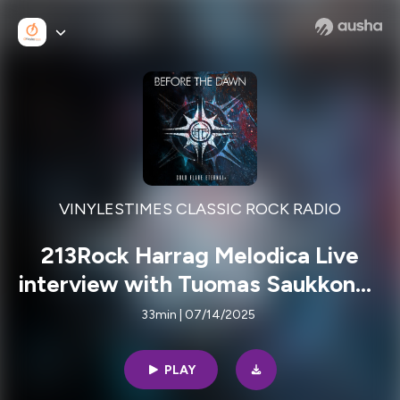
VINYLESTIMES CLASSIC ROCK RADIO
213Rock Harrag Melodica Live
interview with Tuomas Saukkonen
of Before The Dawn 24 06 2025
33min | 07/14/2025
on Vinylestimes Classic Rock
Radio
PLAY