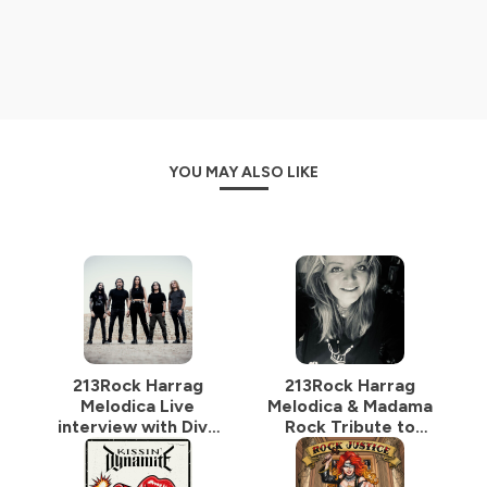
Hébergé par Ausha. Visitez
ausha.co/politique-de-
confidentialite
pour plus d'informations.
YOU MAY ALSO LIKE
213Rock Harrag
213Rock Harrag
Melodica Live
Melodica & Madama
interview with Diva
Rock Tribute to
Satanica of
Sylvie Grare 20 07
BloodHunter 16 07
2026 Vinylestimes