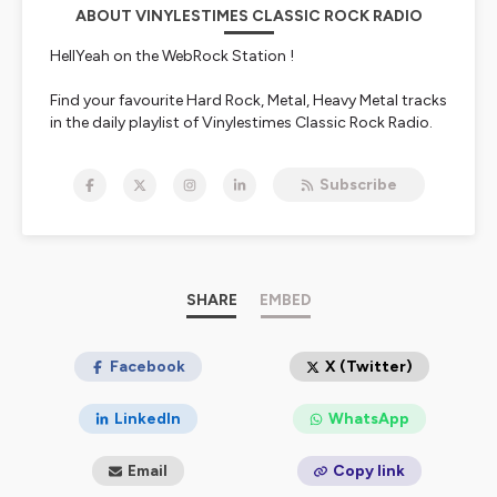
ABOUT VINYLESTIMES CLASSIC ROCK RADIO
HellYeah on the WebRock Station !
Find your favourite Hard Rock, Metal, Heavy Metal tracks
in the daily playlist of Vinylestimes Classic Rock Radio.
Live interviews are available in the 213Rock & Last Ride
shows.
Subscribe
https://www.vinylestimes.fr
/ Free app Vinylestimes
Doc Olivier / Harrag Melodica
Nous écouter:
https://urlz.fr/bmOO
SHARE
EMBED
FREE APP Apple :
https://urlz.fr/bmXA
FREE APP Google :
https://urlz.fr/bmXE
#vinylestimes #podcast #213Rock 👍
Facebook
X (Twitter)
LinkedIn
WhatsApp
Email
Copy link