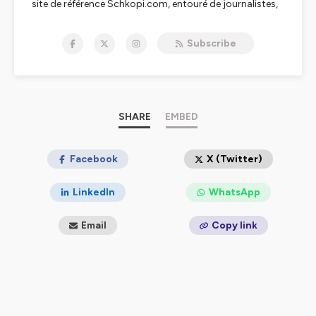
site de référence Schkopi.com, entouré de journalistes,
experts, musiciens, et fans pour aborder divers axes de
la carrière de cet incroyable artiste.
Subscribe
Dans chaque épisode en plus de nombreux extraits et
de digressions diverses, vous pourrez écouter l'histoire
derrière chaque album, l'analyse des paroles, et un
décodage de l'approche musicale de Prince.
Tout ceci à destination des fans, mais aussi de tous les
curieux qui souhaitent découvrir et/ou comprendre qui
SHARE
EMBED
se cache derrière l'artiste le plus intéressant et
mystérieux de la culture populaire.
Facebook
X (Twitter)
Hébergé par Ausha. Visitez
ausha.co/politique-de-
LinkedIn
WhatsApp
confidentialite
pour plus d'informations.
Email
Copy link