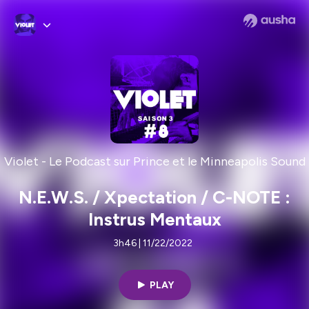
Violet - Le Podcast sur Prince et le Minneapolis Sound
N.E.W.S. / Xpectation / C-NOTE :
Instrus Mentaux
3h46 | 11/22/2022
PLAY