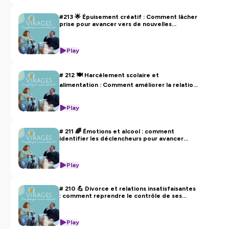
Hébergé par Ausha. Visitez
ausha.co/politique-de-
confidentialite
pour plus d'informations.
#213 🌟 Épuisement créatif : Comment lâcher
prise pour avancer vers de nouvelles
opportunités ?
Play
# 212 🍽️ Harcèlement scolaire et
alimentation : Comment améliorer la relation
mère-fils ?
Play
# 211 🌈 Émotions et alcool : comment
identifier les déclencheurs pour avancer
autrement ?
Play
# 210 💪 Divorce et relations insatisfaisantes
: comment reprendre le contrôle de ses
émotions ?
Play