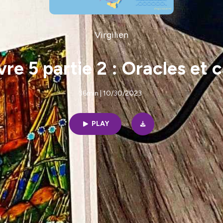
Virgilien
vre 5 partie 2 : Oracles et
36min | 10/30/2023
PLAY