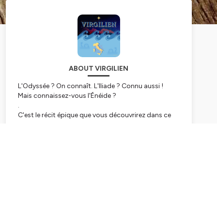
ABOUT VIRGILIEN
L'Odyssée ? On connaît. L'Iliade ? Connu aussi !
Mais connaissez-vous l'Énéide ?
.
C'est le récit épique que vous découvrirez dans ce
podcast.
Écrit par le poète romain Virgile, ce texte remonte
Subscribe
aux origines d'une des plus grandes villes de
l'Histoire : Rome.
Des bords de Troie aux rives de Lavinium, en passant
par Carthage et les Enfers, le prince Énée doit subir
de nombreuses épreuves avant d'accomplir sa
destinée et fonder ce qui deviendra une civilisation
glorieuse et forte.
.