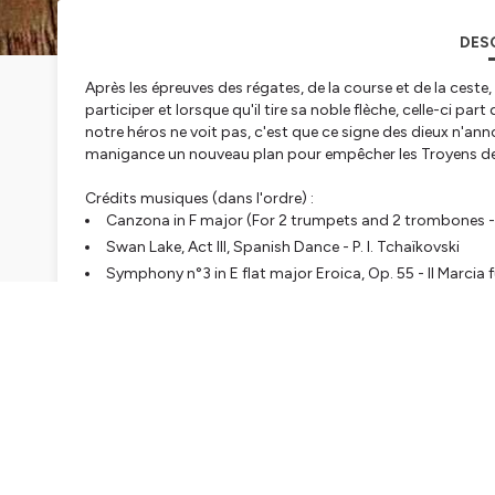
DES
Après les épreuves des régates, de la course et de la ceste, 
participer et lorsque qu'il tire sa noble flèche, celle-ci par
notre héros ne voit pas, c'est que ce signe des dieux n'an
manigance un nouveau plan pour empêcher les Troyens de qu
Crédits musiques (dans l'ordre) :
Canzona in F major (For 2 trumpets and 2 trombones -
Swan Lake, Act III, Spanish Dance - P. I. Tchaïkovski
Symphony n°3 in E flat major Eroica, Op. 55 - II Marcia
Requiem, Op. 22 - III. Dies Irae - F. Draeseke
La Mer - 2 - Jeux de Vagues - C. Debussy
Pour plus d'informations sur l'oeuvre, vous pouvez suivre
@virgilien_podcast
⭐
Hébergé par Ausha. Visitez
ausha.co/politique-de-confiden