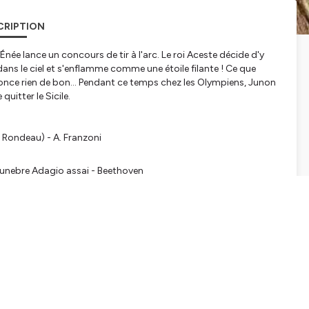
CRIPTION
Énée lance un concours de tir à l'arc. Le roi Aceste décide d'y
t dans le ciel et s'enflamme comme une étoile filante ! Ce que
nonce rien de bon... Pendant ce temps chez les Olympiens, Junon
itter le Sicile.
 Rondeau) - A. Franzoni
 funebre Adagio assai - Beethoven
 la page facebook
Virgilien_podcast
ou la page instagram :
tialite
pour plus d'informations.